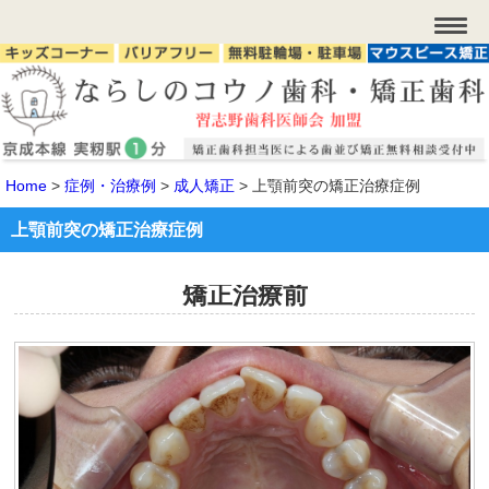
Home
>
症例・治療例
>
成人矯正
>
上顎前突の矯正治療症例
上顎前突の矯正治療症例
矯正治療前