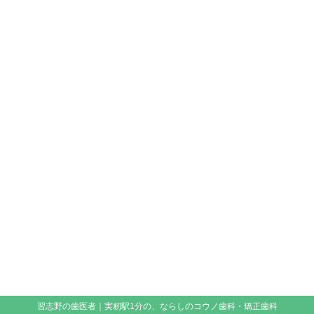
習志野の歯医者｜実籾駅1分の、ならしのコウノ歯科・矯正歯科