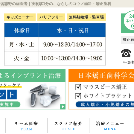
|習志野の歯医者｜実籾駅1分の、ならしのコウノ歯科・矯正歯科
キッズコーナー
バリアフリー
無料駐輪場・駐車場
矯正
千葉県
ならしのコウノ歯科について
専門医・技工士のチーム医療
スタッフ紹介
治