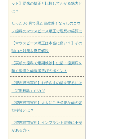
ット】従来の矯正と比較してわかる魅力と
は？
たった3ヶ月で見た目改善！ならしのコウ
ノ歯科のマウスピース矯正で理想の笑顔に
【マウスピース矯正は本当に痛い？】その
理由と対策を徹底解説
【実籾の歯科で定期検診】虫歯・歯周病を
防ぐ習慣と歯医者選びのポイント
【習志野市実籾】お子さまの歯を守るには
「定期検診」がカギ
【習志野市実籾】大人にこそ必要な歯の定
期検診とは？
【習志野市実籾】インプラント治療に不安
がある方へ